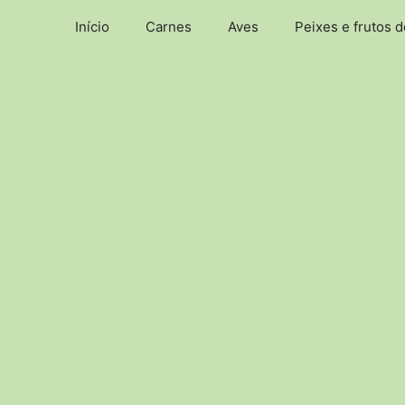
Pular
Início
Carnes
Aves
Peixes e frutos 
para
o
conteúdo