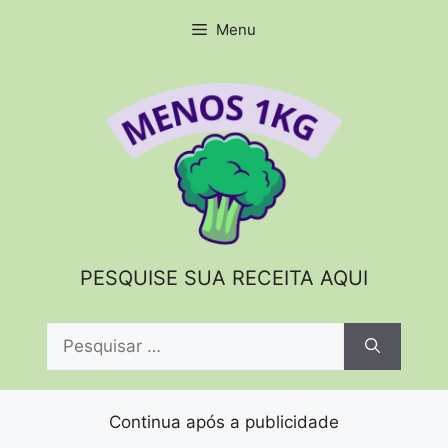
Pular
Menu
para
o
conteúdo
PESQUISE SUA RECEITA AQUI
Pesquisar
por:
Continua após a publicidade