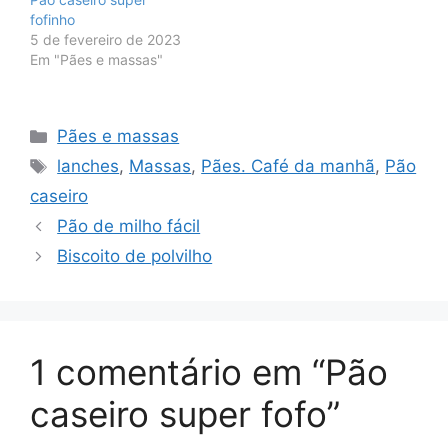
fofinho
5 de fevereiro de 2023
Em "Pães e massas"
Categorias
Pães e massas
Tags
lanches
,
Massas
,
Pães. Café da manhã
,
Pão
caseiro
Pão de milho fácil
Biscoito de polvilho
1 comentário em “Pão
caseiro super fofo”