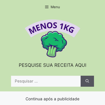
Pular
Menu
para
o
conteúdo
PESQUISE SUA RECEITA AQUI
Pesquisar
por:
Continua após a publicidade