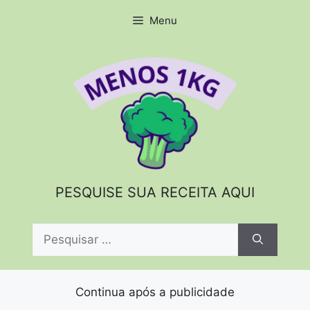
Pular
Menu
para
o
conteúdo
PESQUISE SUA RECEITA AQUI
Pesquisar
por:
Continua após a publicidade