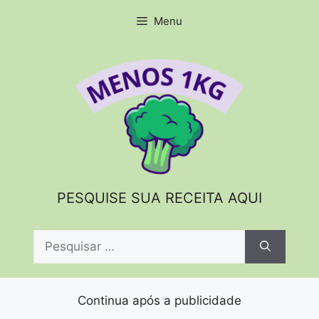
Pular
Menu
para
o
conteúdo
PESQUISE SUA RECEITA AQUI
Pesquisar
por:
Continua após a publicidade