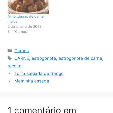
Almôndegas de carne
moída
2 de janeiro de 2023
Em "Carnes"
Categorias
Carnes
Tags
CARNE
,
estrogonofe
,
estrogonofe de carne
,
receita
Torta salgada de frango
Maminha assada
1 comentário em