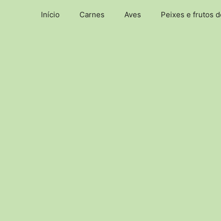
Pular
Início
Carnes
Aves
Peixes e frutos 
para
o
conteúdo