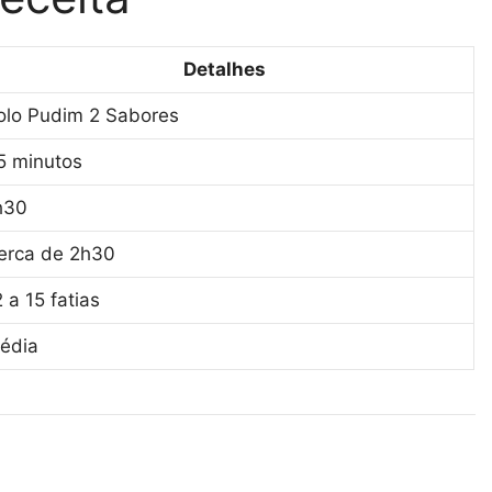
Detalhes
olo Pudim 2 Sabores
5 minutos
h30
erca de 2h30
2 a 15 fatias
édia