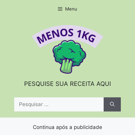
Pular
Menu
para
o
conteúdo
PESQUISE SUA RECEITA AQUI
Pesquisar
por:
Continua após a publicidade