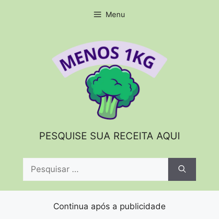
Pular
Menu
para
o
conteúdo
PESQUISE SUA RECEITA AQUI
Pesquisar
por:
Continua após a publicidade