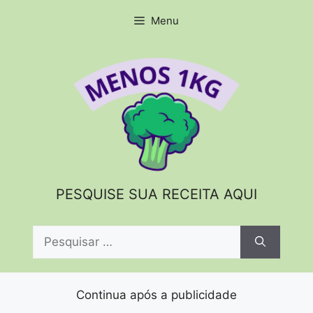
Pular
Menu
para
o
conteúdo
PESQUISE SUA RECEITA AQUI
Pesquisar
por:
Continua após a publicidade