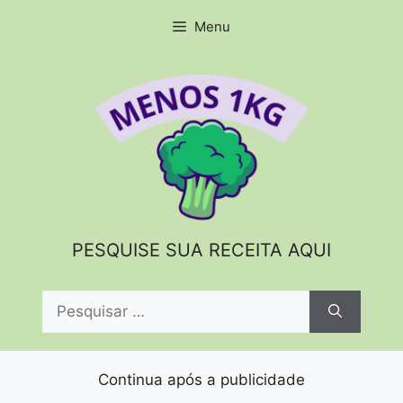
Pular
Menu
para
o
conteúdo
PESQUISE SUA RECEITA AQUI
Pesquisar
por:
Continua após a publicidade