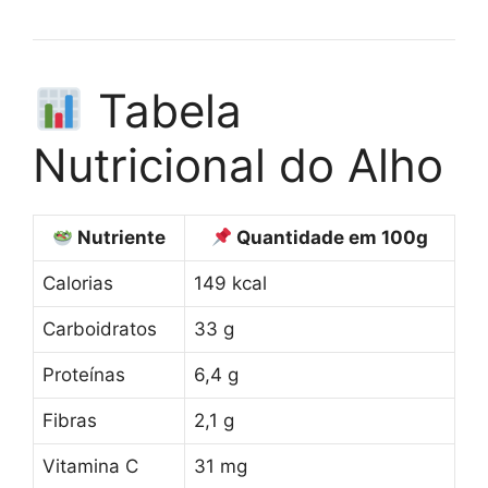
Tabela
Nutricional do Alho
Nutriente
Quantidade em 100g
Calorias
149 kcal
Carboidratos
33 g
Proteínas
6,4 g
Fibras
2,1 g
Vitamina C
31 mg