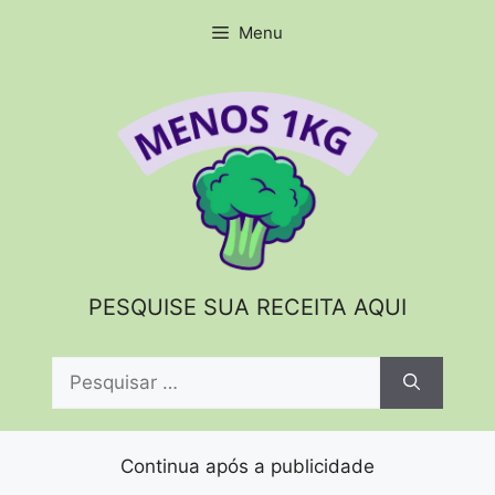
Pular
Menu
para
o
conteúdo
PESQUISE SUA RECEITA AQUI
Pesquisar
por:
Continua após a publicidade