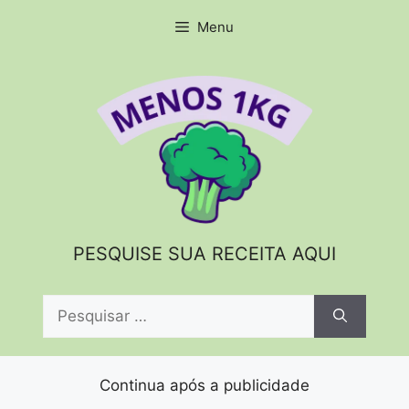
Pular
Menu
para
o
conteúdo
PESQUISE SUA RECEITA AQUI
Pesquisar
por:
Continua após a publicidade