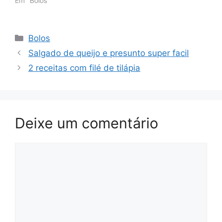
Em "Bolos"
Categorias
Bolos
Salgado de queijo e presunto super facil
2 receitas com filé de tilápia
Deixe um comentário
Comentário