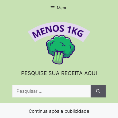
Pular
Menu
para
o
conteúdo
PESQUISE SUA RECEITA AQUI
Pesquisar
por:
Continua após a publicidade