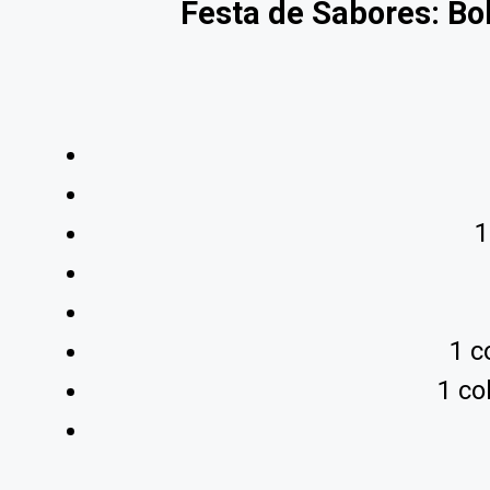
Festa de Sabores: Bo
1
1 c
1 co