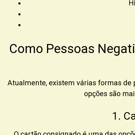
H
Como Pessoas Negati
Atualmente, existem várias formas de
opções são mai
1. C
O cartão consignado é uma das opçõe