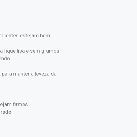
gredientes estejam bem
a fique lisa e sem grumos.
endo.
 para manter a leveza da
tejam firmes.
urado.